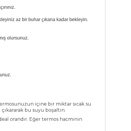
çınınız.
eyiniz az bir buhar çıkana kadar bekleyin.
mış olursunuz.
sunuz.
Termosunuzun içine bir miktar sıcak su
ı çıkararak bu suyu boşaltın.
deal orandır. Eğer termos hacminin