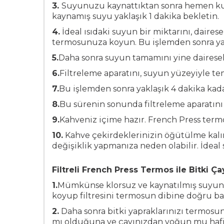
3.
Suyunuzu kaynattıktan sonra hemen kullan
kaynamış suyu yaklaşık 1 dakika bekletin.
4.
İdeal ısıdaki suyun bir miktarını, dair
termosunuza koyun. Bu işlemden sonra yakl
5.
Daha sonra suyun tamamını yine dairese
6.
Filtreleme aparatını, suyun yüzeyiyle t
7.
Bu işlemden sonra yaklaşık 4 dakika kada
8.
Bu sürenin sonunda filtreleme aparatını
9.
Kahveniz içime hazır. French Press termo
10.
Kahve çekirdeklerinizin öğütülme kalın
değişiklik yapmanıza neden olabilir. İdeal 
Filtreli French Press Termos ile Bitki Çay
1.
Mümkünse klorsuz ve kaynatılmış suyun b
koyup filtresini termosun dibine doğru bast
2.
Daha sonra bitki yapraklarınızı termosu
mı olduğuna ve çayınızdan yoğun mu hafif 