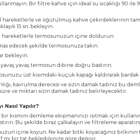
mayın. Bir filtre kahve için ideal su sıcaklığı 90 ile 
esel hareketlerle ve öğütülmüş kahve çekirdeklerinin t
aşık 15 sn. bekleyin.
l hareketlerle termosunuzun içine doldurun.
emas edecek şekilde termosunuza takın.
r bekleyin.
 yavaş yavaş termosun dibine doğru bastırın.
sunuzu üst kısımdaki küçük kapağı kaldırarak bardak gib
lığı, kavrulma derecesi ve sizin damak tadınız bu dem
süre ve miktarı sizin damak tadınız belirleyecektir.
ı Nasıl Yapılır?
ir kısmını demleme ekipmanınızı ısıtmak için kullanın
ırın. Bu şekilde biraz çalkalayın ve filtreleme aparatın
nuzun içine koyun. Ne kadar bitki koyacağınız bitkinin
mi bir tat beklediğinize göre değişir.