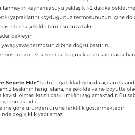
anmayın. Kaynamış suyu yaklaşık 1-2 dakika bekletmeni
 bitki yapraklarını koyduğunuz termosunuzun içine do
emas edecek şekilde termosunuza takın.
adar bekleyin.
 yavaş yavaş termosun dibine doğru bastırın.
termosunuzu üst kısımdaki küçük kapağı kaldırarak bardak
 ve Sepete Ekle"
kutucuğa tıkladığınızda açılan ekranda
imiz baskının hangi alana, ne şekilde ve ne boyutta ola
da kavisli olması kısıtlı baskı imkânı sağlamaktadır. Bu
maçlanmaktadır.
eline göre üründen ürüne farklılık göstermektedir.
rinde değişiklik yapılamaz.