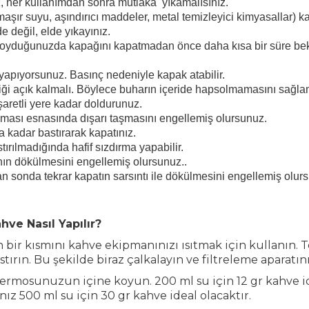
, her kullanımdan sonra mutlaka yıkamalısınız.
ır suyu, aşındırıcı maddeler, metal temizleyici kimyasallar) ka
 değil, elde yıkayınız.
koyduğunuzda kapağını kapatmadan önce daha kısa bir süre bekl
yapıyorsunuz. Basınç nedeniyle kapak atabilir.
ği açık kalmalı. Böylece buharın içeride hapsolmamasını sağla
retli yere kadar doldurunuz.
ması esnasında dışarı taşmasını engellemiş olursunuz.
 kadar bastırarak kapatınız.
ırılmadığında hafif sızdırma yapabilir.
nın dökülmesini engellemiş olursunuz..
an sonda tekrar kapatın sarsıntı ile dökülmesini engellemiş olur
hve Nasıl Yapılır?
ir kısmını kahve ekipmanınızı ısıtmak için kullanın. 
ırın. Bu şekilde biraz çalkalayın ve filtreleme aparatın
ermosunuzun içine koyun. 200 ml su için 12 gr kahve i
z 500 ml su için 30 gr kahve ideal olacaktır.