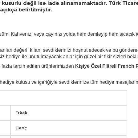
r kusurlu değil ise iade alınamamaktadır. Türk Tica
çıkça belirtilmiştir.
 çözüm! Kahvenizi veya çayınızı yolda hem demleyip hem sıcacık i
el anları değerli kılan, sevdiklerinizi hoşnut edecek ve bu gönde
z hediye ile unutulmayacak anlar için güzel bir fikir sizleri bekli
n fazla tercih edilen ürünlerimizden
Kişiye Özel Filtreli French
diye kutusu ve içeriğiyle sevdiklerinize tüm hediye mesajlarınızı 
Erkek
Genç