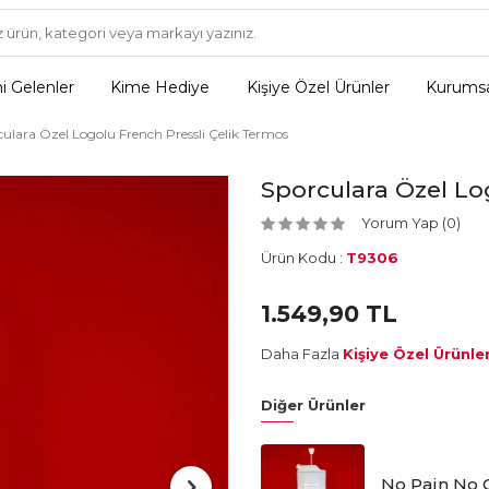
i Gelenler
Kime Hediye
Kişiye Özel Ürünler
Kurumsa
ulara Özel Logolu French Pressli Çelik Termos
Sporculara Özel Lo
Yorum Yap (0)
Ürün Kodu :
T9306
1.549,90
TL
Daha Fazla
Kişiye Özel Ürünle
Diğer Ürünler
No Pain No G