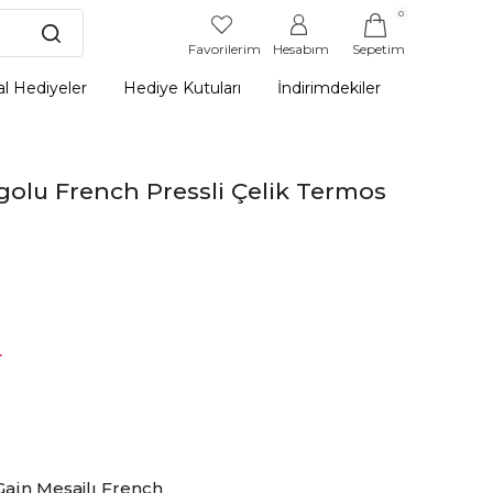
0
Favorilerim
Hesabım
Sepetim
l Hediyeler
Hediye Kutuları
İndirimdekiler
golu French Pressli Çelik Termos
r
ain Mesajlı French