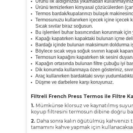
Ürünü ilk aldığınızda yıkamadan kullanmayınız
Ürünü temizlerken kimyasal çözücülerden (çamaş
Termos bardak/kupalarınızı bulaşık makinesinde
Termosunuzu kullanırken içecek içine içecek 
Sıcak sıvılar biraz soğusun.
Bu işlemleri buhar basıncından korunmak için 
Kapağı kapatırken kapaktaki bulunan içme deli
Bardağı içinde bulunan maksimum doldurma işa
Böylece sıcak veya soğuk sıvının kapak kapan
Termosun kapağını kapatırken tık sesini duyana
Kapağın ortasında bulunan filtre çubuğu iyi bast
Dik konumda kullanmaya özen gösteriniz, sıvı
Araç kullanırken bardaktaki sıvıyı yudumladıkt
Düşme ve darbelere karşı koruyunuz.
Filtreli French Press Termos ile Filtre Ka
1.
Mümkünse klorsuz ve kaynatılmış suyun b
koyup filtresini termosun dibine doğru bast
2.
Daha sonra kalın öğütülmüş kahvenizi t
tamamını kahve yapmak için kullanacaksanı