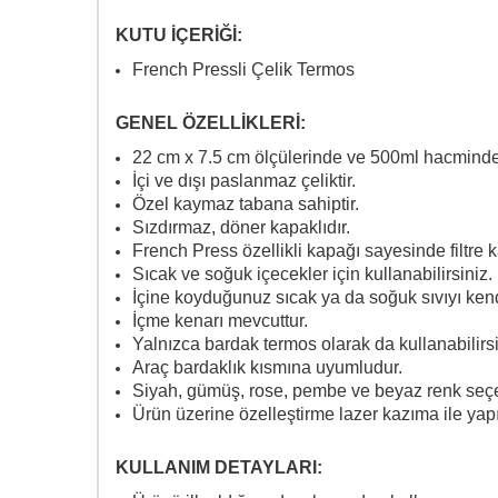
KUTU İÇERİĞİ:
French Pressli Çelik Termos
GENEL ÖZELLİKLERİ:
22 cm x 7.5 cm ölçülerinde ve 500ml hacminde
İçi ve dışı paslanmaz çeliktir.
Özel kaymaz tabana sahiptir.
Sızdırmaz, döner kapaklıdır.
French Press özellikli kapağı sayesinde filtre ka
Sıcak ve soğuk içecekler için kullanabilirsiniz.
İçine koyduğunuz sıcak ya da soğuk sıvıyı kendi
İçme kenarı mevcuttur.
Yalnızca bardak termos olarak da kullanabilirsi
Araç bardaklık kısmına uyumludur.
Siyah, gümüş, rose, pembe ve beyaz renk seç
Ürün üzerine özelleştirme lazer kazıma ile yap
KULLANIM DETAYLARI: