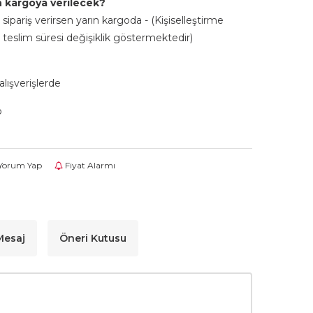
 kargoya verilecek?
sipariş verirsen yarın kargoda - (Kişiselleştirme
 teslim süresi değişiklik göstermektedir)
lışverişlerde
p
Yorum Yap
Fiyat Alarmı
 Mesaj
Öneri Kutusu