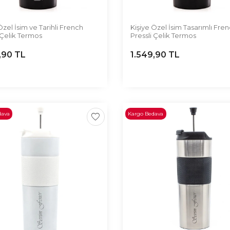
Özel İsim ve Tarihli French
Kişiye Özel İsim Tasarımlı Fre
 Çelik Termos
Pressli Çelik Termos
,90
TL
1.549,90
TL
dava
Kargo Bedava