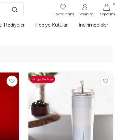
0
Favorilerim
Hesabım
Sepetim
l Hediyeler
Hediye Kutuları
İndirimdekiler
Kargo Bedava