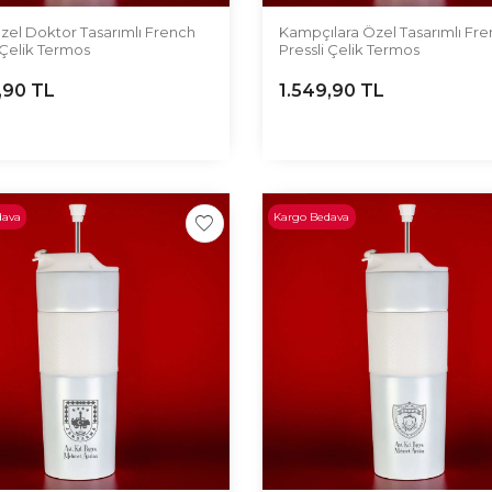
zel Doktor Tasarımlı French
Kampçılara Özel Tasarımlı Fr
 Çelik Termos
Pressli Çelik Termos
,90
TL
1.549,90
TL
dava
Kargo Bedava