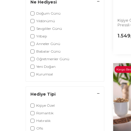
Ne Hediyesi
Doğum Günü
Kişiye 
Yıldönümü
Pressl
Sevgililer Günü
1.549
Yılbaşı
Anneler Günü
Babalar Günü
Öğretmenler Günü
Yeni Doğan
Kargo Be
Kurumsal
Hediye Tipi
Kişiye Özel
Romantik
Hatıralık
Ofis