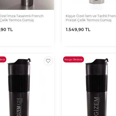
Özel İmza Tasarımlı French
Kişiye Özel İsim ve Tarihli Fre
i Çelik Termos Gümüş
Pressli Çelik Termos Gümüş
,90
TL
1.549,90
TL
dava
Kargo Bedava