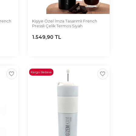
 French
Kişiye Özel İmza Tasarımlı French
Pressli Çelik Termos Siyah
1.549,90
TL
Kargo Bedava