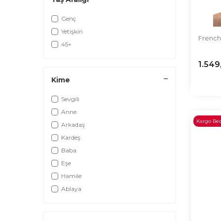
Genç
Yetişkin
French
45+
1.549
Kime
Sevgili
Anne
Kargo Be
Arkadaş
Kardeş
Baba
Eşe
Hamile
Ablaya