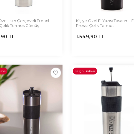
Özel İsim Çerçeveli French
Kişiye Özel El Yazısı Tasarımlı
i Çelik Termos Gümüş
Pressli Çelik Termos
,90
TL
1.549,90
TL
dava
Kargo Bedava