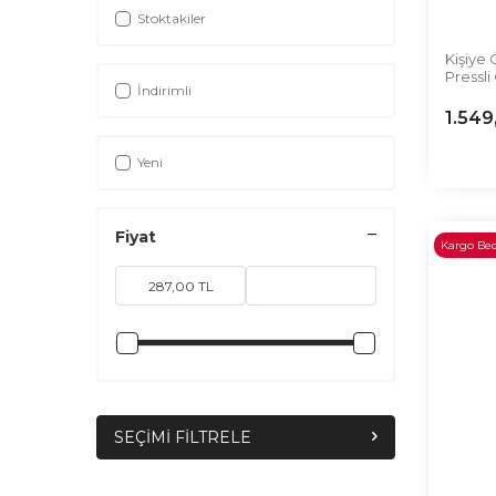
Stoktakiler
Kişiye 
Pressli
İndirimli
1.549
Yeni
Fiyat
Kargo Be
SEÇIMI FILTRELE