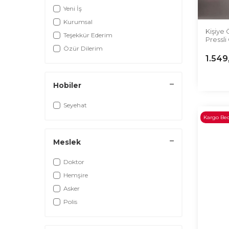
Yeni İş
Kurumsal
Kişiye 
Teşekkür Ederim
Pressl
Özür Dilerim
1.549
Hobiler
Seyehat
Kargo Be
Meslek
Doktor
Hemşire
Asker
Polis