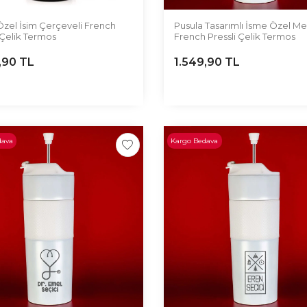
Özel İsim Çerçeveli French
Pusula Tasarımlı İsme Özel Mes
 Çelik Termos
French Pressli Çelik Termos
,90
TL
1.549,90
TL
dava
Kargo Bedava