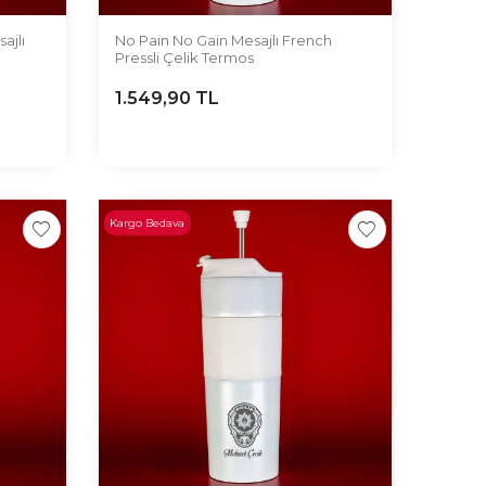
ajlı
No Pain No Gain Mesajlı French
Pressli Çelik Termos
1.549,90
TL
Kargo Bedava