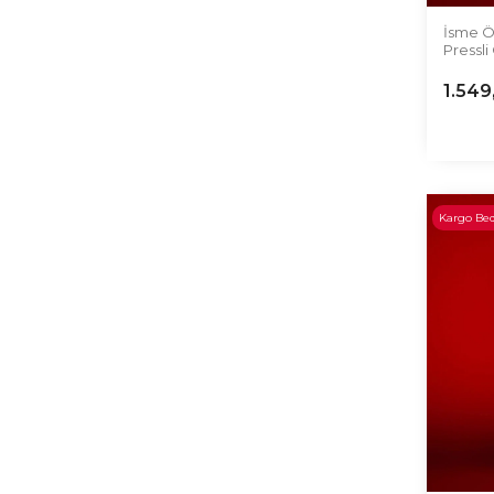
İsme Ö
Pressli
1.549
Kargo Be