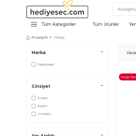
Tüm Kategoriler
Tüm Ürünler
Yen
Anasayfa
Yılbaşı
Marka
Hediyesec
Kargo Be
Cinsiyet
Erkek
Kadın
Uniseks
Yaş Aralığı