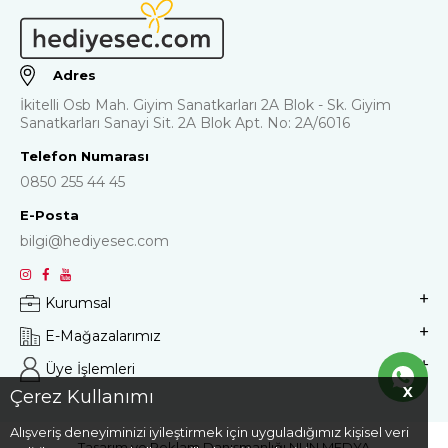
Adres
İkitelli Osb Mah. Giyim Sanatkarları 2A Blok - Sk. Giyim
Sanatkarları Sanayi Sit. 2A Blok Apt. No: 2A/6016
Telefon Numarası
0850 255 44 45
E-Posta
bilgi@hediyesec.com
Kurumsal
E-Mağazalarımız
Üye İşlemleri
X
Çerez Kullanımı
Alışveriş deneyiminizi iyileştirmek için uyguladığımız kişisel veri
Tasarım ve Reklam Danışmanlığı
NUN MEDYA