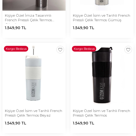
Kişiye Özel İmza Tasarımlı
Kişiye Özel İsim ve Tarihli French
French Pressli Çelik Termos
Pressli Çelik Termos Gümüş
Gümüş
1.549,90
TL
1.549,90
TL
Kargo Bedava
Kargo Bedava
Kişiye Özel İsim ve Tarihli French
Kişiye Özel İsim ve Tarihli French
Pressli Çelik Termos Beyaz
Pressli Çelik Termos
1.549,90
TL
1.549,90
TL