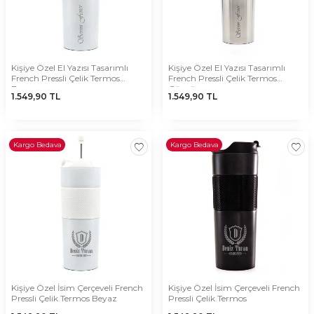
Kişiye Özel El Yazısı Tasarımlı
Kişiye Özel El Yazısı Tasarımlı
French Pressli Çelik Termos
French Pressli Çelik Termos
Beyaz
Gümüş
1.549,90
TL
1.549,90
TL
Kargo Bedava
Kargo Bedava
Kişiye Özel İsim Çerçeveli French
Kişiye Özel İsim Çerçeveli French
Pressli Çelik Termos Beyaz
Pressli Çelik Termos