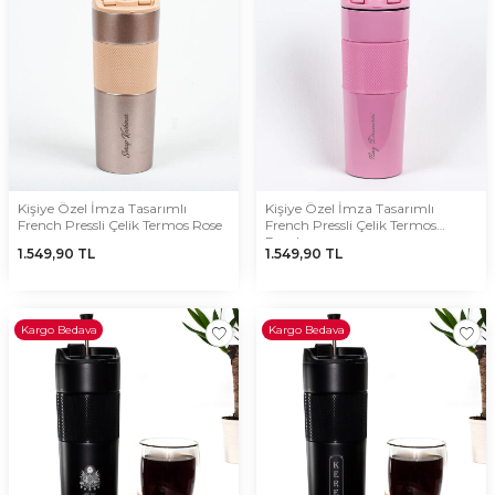
Kişiye Özel İmza Tasarımlı
Kişiye Özel İmza Tasarımlı
French Pressli Çelik Termos Rose
French Pressli Çelik Termos
Pembe
1.549,90
TL
1.549,90
TL
Kargo Bedava
Kargo Bedava