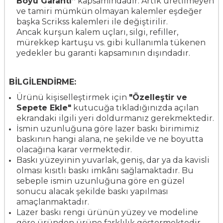
Boyu Garanti”
kapsamındadır. Artık üretilmeyen
ve tamiri mümkün olmayan kalemler eşdeğer
başka Scrikss kalemleri ile değiştirilir.
Ancak k
urşun kalem uçları, silgi, refiller,
mürekkep kartuşu vs. gibi kullanımla tükenen
yedekler bu garanti kapsamının dışındadır.
BİLGİLENDİRME:
Ürünü kişiselleştirmek için
"Özelleştir ve
Sepete Ekle"
kutucuğa tıkladığınızda açılan
ekrandaki ilgili yeri doldurmanız gerekmektedir.
İsmin uzunluğuna göre lazer baskı birimimiz
baskının hangi alana, ne şekilde ve ne boyutta
olacağına karar vermektedir.
Baskı yüzeyinin yuvarlak, geniş, dar ya da kavisli
olması kısıtlı baskı imkânı sağlamaktadır. Bu
sebeple ismin uzunluğuna göre en güzel
sonucu alacak şekilde baskı yapılması
amaçlanmaktadır.
Lazer baskı rengi ürünün yüzey ve modeline
göre üründen ürüne farklılık göstermektedir.