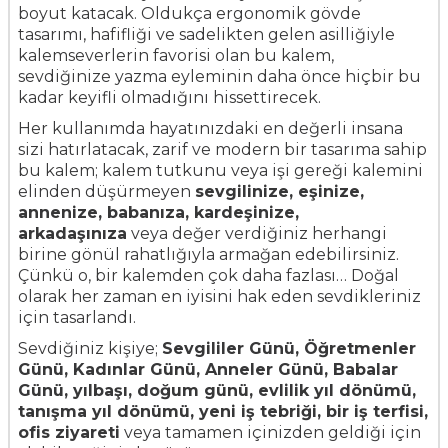
boyut katacak. Oldukça ergonomik gövde
tasarımı, hafifliği ve sadelikten gelen asilliğiyle
kalemseverlerin favorisi olan bu kalem,
sevdiğinize yazma eyleminin daha önce hiçbir bu
kadar keyifli olmadığını hissettirecek.
Her kullanımda hayatınızdaki en değerli insana
sizi hatırlatacak, zarif ve modern bir tasarıma sahip
bu kalem; kalem tutkunu veya işi gereği kalemini
elinden düşürmeyen
sevgilinize, eşinize,
annenize, babanıza, kardeşinize,
arkadaşınıza
veya değer verdiğiniz herhangi
birine gönül rahatlığıyla armağan edebilirsiniz.
Çünkü o, bir kalemden çok daha fazlası… Doğal
olarak her zaman en iyisini hak eden sevdikleriniz
için tasarlandı.
Sevdiğiniz kişiye;
Sevgililer Günü, Öğretmenler
Günü, Kadınlar Günü, Anneler Günü, Babalar
Günü, yılbaşı, doğum günü, evlilik yıl dönümü,
tanışma yıl dönümü, yeni iş tebriği, bir iş terfisi,
ofis ziyareti
veya tamamen içinizden geldiği için