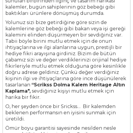
sunulan birbirinden ilginç ve tasarım harikası
kalemler, bugün sahiplerinin göz bebeği gibi
baktıkları ürünlere dönüşmüş durumda.
Yolunuz sizi bize getirdiğine göre sizin de
kalemlerine göz bebeği gibi bakan veya işi gereği
kalemini elinden düşürmeyen bir sevdiğiniz var.
Tabii böyle birini mutlu etmek için de onun
ihtiyaçlarına ve ilgi alanlarına uygun, prestijli bir
hediye fikri arayışına girdiniz. Bizim de bütün
çabamız sizi ve değer verdiklerinizi orijinal hediye
fikirleriyle mutlu etmek olduğuna göre kesinlikle
doğru adrese geldiniz. Çünkü değer verdiğiniz
kişinin ilgi ve ihtiyaçlarına göre ince düşünülerek
tasarlanan
“Scrikss Dolma Kalem Heritage Altın
Kaplama"
,
sevdiğiniz kişiyi mutlu etmek için
harika bir fikir.
O, her şeyden önce bir Srickss… Bir kalemden
beklenen performansın en iyisini sunmak için
üretildi.
Ömür boyu garantisi sayesinde nesilden nesle