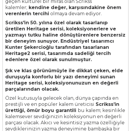
geçen kültürel bir miras olan Scrikss
kalemler;
kendine değer, karşısındakine önem
verenlerin tercihi
olmaya devam ediyor.
Scrikss'in 50. yılına özel olarak tasarlanıp
üretilen Heritage serisi, koleksiyonerlere ve
yazmayı tutku haline dönüştürenlere benzersiz
bir deneyim sunuyor. Endüstriyel tasarımcı
Kunter Şekercioğlu tarafından tasarlanan
Heritage2 serisi, tasarımda sadeliği tercih
edenlere özel olarak sunulmuştur.
Şık ve klas görünümüyle ile dikkat çeken, elde
duruşuyla konforlu bir yazı deneyimi sunan
Heritage serisi, koleksiyonunuzun en değerli
parçalarından olacak.
Özel kutusuyla gelecek olan, dünya çapında en
prestijli ve en popüler kalem üreticisi
Scrikss’in
ürettiği, ömür boyu garantili
bu kalem; kesinlikle
kalemsever sevdiğinizin koleksiyonun en değerli
parçası olacak. Akıcı ve kesintisiz yazma özelliğiyle
sevdiklerinizin yazma deneyimine bambaşka bir