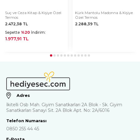
Suç ve Ceza Kitap & Kişiye Özel
Kürk Mantolu Madonna & Kişiye
Termos
Özel Termos
2.472,38
TL
2.288,39
TL
Sepette
%20
İndirim:
1.977,91 TL
Adres
İkitelli Osb Mah. Giyim Sanatkarları 2A Blok - Sk. Giyim
Sanatkarları Sanayi Sit. 2A Blok Apt. No: 2A/6016
Telefon Numarası
0850 255 44 45
E-Posta