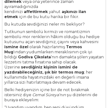
dilemek
veya ona yeterince zaman
ayıramadığınızda
kendinizi
affettirmek
yahut
aşkınızı ilan
etmek
için de bu kutu harika bir fikir.
Bu kutuda sevdiğinizi neler mi bekliyor?
Tutkunun sembolü kırmızı ve romantizmin
sembolü mor renklerin hâkim olduğu bu hediye
kutusunu açan sevdiğiniz, çayını veya kahvesini
ismine özel
olarak hazırlanmış
Termos
Mug
'ından yudumlarken meraklısının çok iyi
bildiği
Godiva Çikolata
’nın damakta şölen yaşatan
lezzetini tatma fırsatına sahip olacak.
Üzerine
sevdiğiniz kişinin ismini de
yazdırabileceğiniz, şık bir termos mug
; her
kullanımda hayatınızdaki en değerli insana
yıllarca sizi hatırlatmaya devam edecek.
Belki hediyenizin içine bir de not bırakmak
istersiniz diye
Cemal Süreya’nın
şu dizelerini de
buraya ekleyelim:
“Uyandım uyandım, hep seni düşündüm