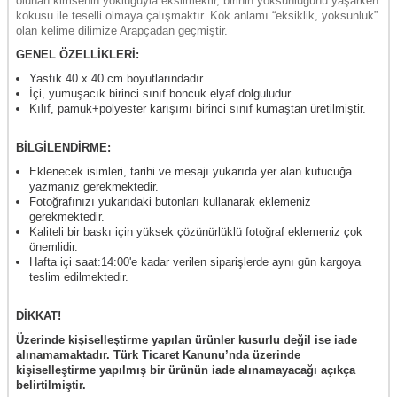
olunan kimsenin yokluğuyla eksilmektir, birinin yoksunluğunu yaşarken
kokusu ile teselli olmaya çalışmaktır. Kök anlamı “eksiklik, yoksunluk”
olan kelime dilimize Arapçadan geçmiştir.
GENEL ÖZELLİKLERİ:
Yastık 40 x 40 cm boyutlarındadır.
İçi, yumuşacık birinci sınıf boncuk elyaf dolguludur.
Kılıf, pamuk+polyester karışımı birinci sınıf kumaştan üretilmiştir.
BİLGİLENDİRME:
Eklenecek isimleri, tarihi ve mesajı yukarıda yer alan kutucuğa
yazmanız gerekmektedir.
Fotoğrafınızı yukarıdaki butonları kullanarak eklemeniz
gerekmektedir.
Kaliteli bir baskı için yüksek çözünürlüklü fotoğraf eklemeniz çok
önemlidir.
Hafta içi saat:14:00'e kadar verilen siparişlerde aynı gün kargoya
teslim edilmektedir.
DİKKAT!
Üzerinde kişiselleştirme yapılan ürünler kusurlu değil ise iade
alınamamaktadır. Türk Ticaret Kanunu’nda üzerinde
kişiselleştirme yapılmış bir ürünün iade alınamayacağı açıkça
belirtilmiştir.