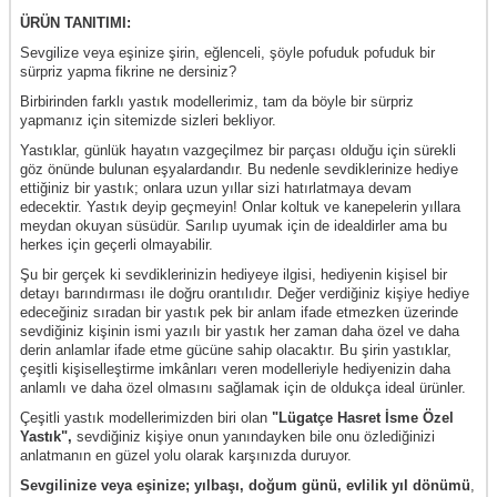
ÜRÜN TANITIMI:
Sevgilize veya eşinize şirin, eğlenceli, şöyle pofuduk pofuduk bir
sürpriz yapma fikrine ne dersiniz?
Birbirinden farklı yastık modellerimiz, tam da böyle bir sürpriz
yapmanız için sitemizde sizleri bekliyor.
Yastıklar, günlük hayatın vazgeçilmez bir parçası olduğu için sürekli
göz önünde bulunan eşyalardandır. Bu nedenle sevdiklerinize hediye
ettiğiniz bir yastık; onlara uzun yıllar sizi hatırlatmaya devam
edecektir. Yastık deyip geçmeyin! Onlar koltuk ve kanepelerin yıllara
meydan okuyan süsüdür. Sarılıp uyumak için de idealdirler ama bu
herkes için geçerli olmayabilir.
Şu bir gerçek ki sevdiklerinizin hediyeye ilgisi, hediyenin kişisel bir
detayı barındırması ile doğru orantılıdır. Değer verdiğiniz kişiye hediye
edeceğiniz sıradan bir yastık pek bir anlam ifade etmezken üzerinde
sevdiğiniz kişinin ismi yazılı bir yastık her zaman daha özel ve daha
derin anlamlar ifade etme gücüne sahip olacaktır. Bu şirin yastıklar,
çeşitli kişiselleştirme imkânları veren modelleriyle hediyenizin daha
anlamlı ve daha özel olmasını sağlamak için de oldukça ideal ürünler.
Çeşitli yastık modellerimizden biri olan
"Lügatçe Hasret İsme Özel
Yastık",
sevdiğiniz kişiye onun yanındayken bile onu özlediğinizi
anlatmanın en güzel yolu olarak karşınızda duruyor.
Sevgilinize veya eşinize;
yılbaşı,
doğum günü, evlilik yıl dönümü
,