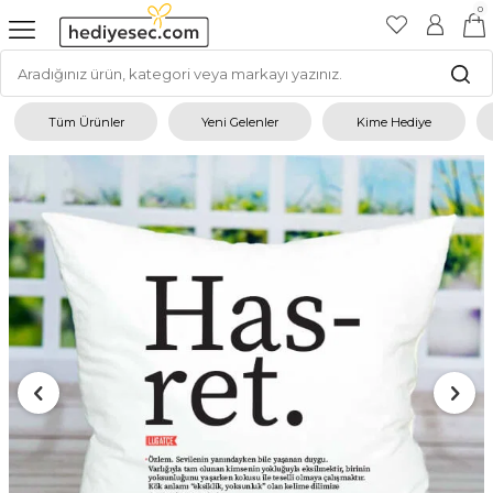
0
Tüm Ürünler
Yeni Gelenler
Kime Hediye