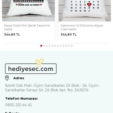
Kişiye Özel Film Şeridi Tasarımlı
Aşkımızın Yıl Dönümü Kişiye
Yastık
Özel Yastık
344,89
TL
344,89
TL
Adres
İkitelli Osb Mah. Giyim Sanatkarları 2A Blok - Sk. Giyim
Sanatkarları Sanayi Sit. 2A Blok Apt. No: 2A/6016
Telefon Numarası
0850 255 44 45