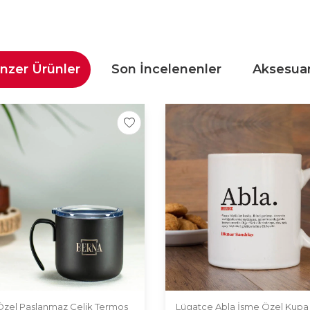
nzer Ürünler
Son İncelenenler
Aksesuar
 Özel Paslanmaz Çelik Termos
Lügatçe Abla İsme Özel Kupa