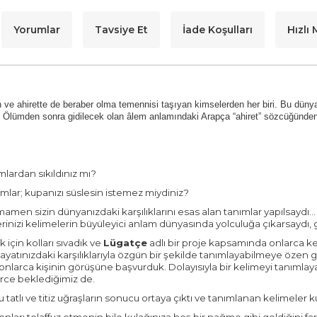
Yorumlar
Tavsiye Et
İade Koşulları
Hızlı
n ve ahirette de beraber olma temennisi taşıyan kimselerden her biri. Bu düny
Ölümden sonra gidilecek olan âlem anlamındaki Arapça “ahiret” sözcüğünden t
mlardan sıkıldınız mı?
mlar; kupanızı süslesin istemez miydiniz?
amamen sizin dünyanızdaki karşılıklarını esas alan tanımlar yapılsaydı
erinizi kelimelerin büyüleyici anlam dünyasında yolculuğa çıkarsaydı,
için kolları sıvadık ve
Lügatçe
adlı bir proje kapsamında onlarca kel
yatınızdaki karşılıklarıyla özgün bir şekilde tanımlayabilmeye özen 
nlarca kişinin görüşüne başvurduk. Dolayısıyla bir kelimeyi tanımlaya
lerce beklediğimiz de.
 tatlı ve titiz uğraşların sonucu ortaya çıktı ve tanımlanan kelimeler