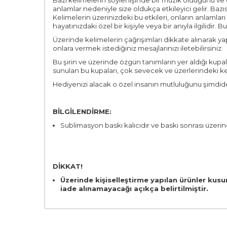
Bazı kelimelerin söylenişinde bir müzik olduğunu ve on
anlamlar nedeniyle size oldukça etkileyici gelir. Bazıs
Kelimelerin üzerinizdeki bu etkileri, onların anlamlar
hayatınızdaki özel bir kişiyle veya bir anıyla ilgilidir.
Üzerinde kelimelerin çağrışımları dikkate alınarak yap
onlara vermek istediğiniz mesajlarınızı iletebilirsiniz.
Bu şirin ve üzerinde özgün tanımların yer aldığı kupal
sunulan bu kupaları, çok sevecek ve üzerlerindeki k
Hediyenizi alacak o özel insanın mutluluğunu şimdide
BİLGİLENDİRME:
Sublimasyon baskı kalıcıdır ve baskı sonrası üzerin
DİKKAT!
Üzerinde kişiselleştirme yapılan ürünler kusu
iade alınamayacağı açıkça belirtilmiştir.