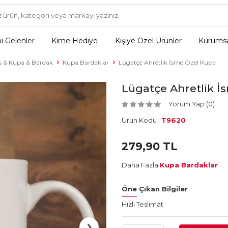
i Gelenler
Kime Hediye
Kişiye Özel Ürünler
Kurumsa
 & Kupa & Bardak
Kupa Bardaklar
Lügatçe Ahretlik İsme Özel Kupa
Lügatçe Ahretlik İ
Yorum Yap (0)
Ürün Kodu :
T9620
279,90
TL
Daha Fazla
Kupa Bardaklar
Öne Çıkan Bilgiler
Hızlı Teslimat