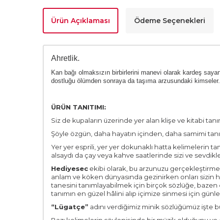
Ürün Açıklaması
Ödeme Seçenekleri
Ahretlik.
Kan bağı olmaksızın birbirlerini manevi olarak kardeş saya
dostluğu ölümden sonraya da taşıma arzusundaki kimseler. 
ÜRÜN TANITIMI:
Siz de kupaların üzerinde yer alan klişe ve kitabi tanı
Şöyle özgün, daha hayatın içinden, daha samimi tanı
Yer yer esprili, yer yer dokunaklı hatta kelimelerin t
alsaydı da çay veya kahve saatlerinde sizi ve sevdikl
Hediyesec
ekibi olarak, bu arzunuzu gerçekleştirmek 
anlam ve köken dünyasında gezinirken onları sizin ha
tanesini tanımlayabilmek için birçok sözlüğe, bazen o
tanımın en güzel hâlini alıp içimize sinmesi için gün
“Lügatçe”
adını verdiğimiz minik sözlüğümüz işte bu