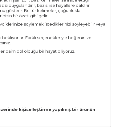
etmişsinizdir. Bazı kelimeler ise ifade ettiği
sı duygulandırır, bazısı ise hayallere daldırır.
unu gösterir. Bu tür kelimeler, çoğunlukla
nizin bir özeti gibi gelir.
sevdiklerinize söylemek istediklerinizi söyleyebilir veya
i bekliyorlar. Farklı seçenekleriyle beğeninize
sınız.
r daim bol olduğu bir hayat diliyoruz.
zerinde kişiselleştirme yapılmış bir ürünün