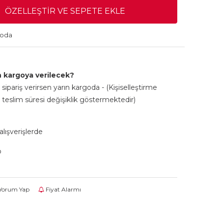
ÖZELLEŞTIR VE SEPETE EKLE
goda
 kargoya verilecek?
sipariş verirsen yarın kargoda - (Kişiselleştirme
 teslim süresi değişiklik göstermektedir)
lışverişlerde
p
Yorum Yap
Fiyat Alarmı