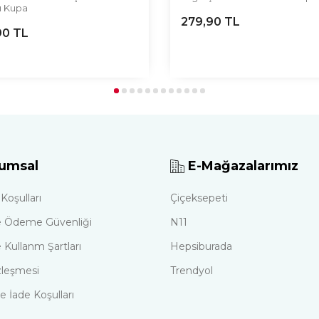
ı Kupa
279,90
TL
90
TL
umsal
E-Mağazalarımız
Koşulları
Çiçeksepeti
 ve Ödeme Güvenliği
N11
 Kullanm Şartları
Hepsiburada
zleşmesi
Trendyol
e İade Koşulları