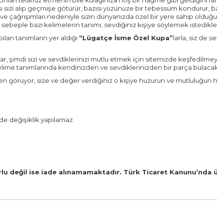
ları telaffuz etmenin bile kulağınıza hoş bir nağme gibi geldiğini fark 
ı sizi alıp geçmişe götürür, bazısı yüzünüze bir tebessüm kondurur, bazı
ı ve çağrışımları nedeniyle sizin dünyanızda özel bir yere sahip olduğ
 Bu sebeple bazı kelimelerin tanımı, sevdiğiniz kişiye söylemek istedikleri
ılan tanımların yer aldığı
“Lügatçe İsme Özel Kupa”
larla, siz de 
ar, şimdi sizi ve sevdiklerinizi mutlu etmek için sitemizde keşfedilmey
elime tanımlarında kendinizden ve sevdiklerinizden bir parça bulacak
n görüyor, size ve değer verdiğiniz o kişiye huzurun ve mutluluğun he
de değişiklik yapılamaz.
rlu değil ise iade alınamamaktadır. Türk Ticaret Kanunu’nda ü