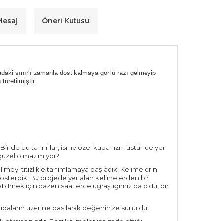
 Mesaj
Öneri Kutusu
adaki sınırlı zamanla dost kalmaya gönlü razı gelmeyip
üretilmiştir.
… Bir de bu tanımlar, isme özel kupanızın üstünde yer
 güzel olmaz mıydı?
imeyi titizlikle tanımlamaya başladık. Kelimelerin
gösterdik. Bu projede yer alan kelimelerden bir
bilmek için bazen saatlerce uğraştığımız da oldu, bir
 kupaların üzerine basılarak beğeninize sunuldu.