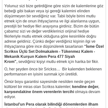
Yolunuz sizi bize getirdiğine göre sizin de kalemlerine göz
bebeği gibi bakan veya işi gereği kalemini elinden
düşürmeyen bir sevdiğiniz var. Tabii böyle birini mutlu
etmek için de onun ihtiyaçlarına ve ilgi alanlarına uygun,
prestijli bir hediye fikri arayışına girdiniz. Bizim de bütün
çabamız sizi ve değer verdiklerinizi orijinal hediye
fikirleriyle mutlu etmek olduğuna göre kesinlikle doğru
adrese geldiniz. Çünkü değer verdiğiniz kişinin ilgi ve
ihtiyaçlarına göre ince düşünülerek tasarlanan
“İsme Özel
Scrikss Üçlü Set Dolmakalem - Tükenmez Kalem -
Mekanik Kurşun Kalem Pera 477 Siyah
Krom"
,
sevdiğiniz kişiyi mutlu etmek için harika bir fikir.
O, her şeyden önce bir Srickss… Bir kalemden beklenen
performansın en iyisini sunmak için üretildi.
Ömür boyu garantisi sayesinde nesilden nesle geçen
kültürel bir miras olan Scrikss kalemler;
kendine değer,
karşısındakine önem verenlerin tercihi
olmaya devam
ediyor.
İstanbul'un Pera olarak bilindiği dönemlerden ilham