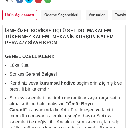
Ürün Açıklaması
Ödeme Seçenekleri
Yorumlar
Tavsiye
İSME ÖZEL SCRİKSS ÜÇLÜ SET DOLMAKALEM -
TÜKENMEZ KALEM - MEKANİK KURŞUN KALEM
PERA 477 SİYAH KROM
GENEL ÖZELLİKLERİ:
Lüks Kutu
Scrikss Garanti Belgesi
Kendiniz veya
kurumsal hediye
seçimleriniz için şık ve
prestijli bir kalemdir.
Scrikss kalemleri, her türlü mekanik arızaya karşı, satın
alma tarihine bakılmaksızın
"Ömür Boyu
Garanti”
kapsamındadır. Artık üretilmeyen ve tamiri
mümkün olmayan kalemler eşdeğer başka Scrikss
kalemleri ile değiştirilir. Ancak k
urşun kalem uçları, silgi,
refiller, mürekkep kartuşu vs. gibi kullanımla tükenen