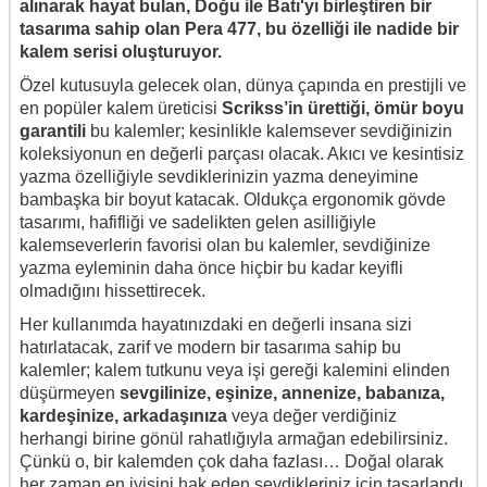
alınarak hayat bulan, Doğu ile Batı'yı birleştiren bir
tasarıma sahip olan Pera 477, bu özelliği ile nadide bir
kalem serisi oluşturuyor.
Özel kutusuyla gelecek olan, dünya çapında en prestijli ve
en popüler kalem üreticisi
Scrikss’in ürettiği, ömür boyu
garantili
bu kalemler; kesinlikle kalemsever sevdiğinizin
koleksiyonun en değerli parçası olacak. Akıcı ve kesintisiz
yazma özelliğiyle sevdiklerinizin yazma deneyimine
bambaşka bir boyut katacak. Oldukça ergonomik gövde
tasarımı, hafifliği ve sadelikten gelen asilliğiyle
kalemseverlerin favorisi olan bu kalemler, sevdiğinize
yazma eyleminin daha önce hiçbir bu kadar keyifli
olmadığını hissettirecek.
Her kullanımda hayatınızdaki en değerli insana sizi
hatırlatacak, zarif ve modern bir tasarıma sahip bu
kalemler; kalem tutkunu veya işi gereği kalemini elinden
düşürmeyen
sevgilinize, eşinize, annenize, babanıza,
kardeşinize, arkadaşınıza
veya değer verdiğiniz
herhangi birine gönül rahatlığıyla armağan edebilirsiniz.
Çünkü o, bir kalemden çok daha fazlası… Doğal olarak
her zaman en iyisini hak eden sevdikleriniz için tasarlandı.