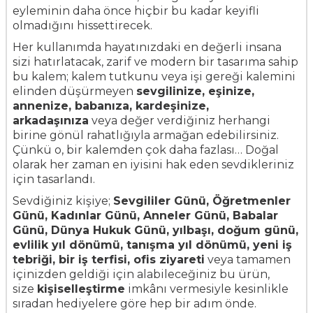
eyleminin daha önce hiçbir bu kadar keyifli
olmadığını hissettirecek.
Her kullanımda hayatınızdaki en değerli insana
sizi hatırlatacak, zarif ve modern bir tasarıma sahip
bu kalem; kalem tutkunu veya işi gereği kalemini
elinden düşürmeyen
sevgilinize, eşinize,
annenize, babanıza, kardeşinize,
arkadaşınıza
veya değer verdiğiniz herhangi
birine gönül rahatlığıyla armağan edebilirsiniz.
Çünkü o, bir kalemden çok daha fazlası… Doğal
olarak her zaman en iyisini hak eden sevdikleriniz
için tasarlandı.
Sevdiğiniz kişiye;
Sevgililer Günü, Öğretmenler
Günü, Kadınlar Günü, Anneler Günü, Babalar
Günü, Dünya Hukuk Günü, yılbaşı, doğum günü,
evlilik yıl dönümü, tanışma yıl dönümü, yeni iş
tebriği, bir iş terfisi, ofis ziyareti
veya tamamen
içinizden geldiği için alabileceğiniz bu ürün,
size
kişiselleştirme
imkânı vermesiyle kesinlikle
sıradan hediyelere göre hep bir adım önde.