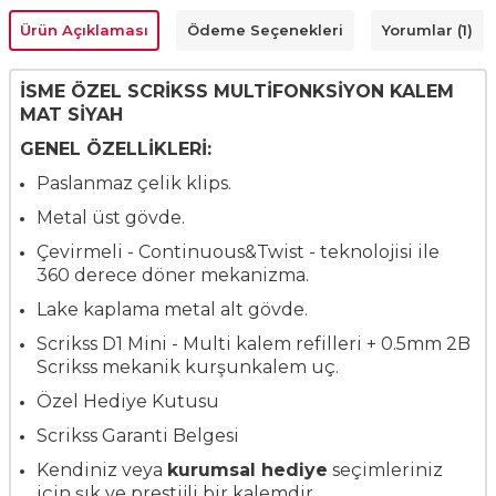
Ürün Açıklaması
Ödeme Seçenekleri
Yorumlar (1)
İSME ÖZEL SCRİKSS MULTİFONKSİYON KALEM
MAT SİYAH
GENEL ÖZELLİKLERİ:
Paslanmaz çelik klips.
Metal üst gövde.
Çevirmeli - Continuous&Twist - teknolojisi ile
360 derece döner mekanizma.
Lake kaplama metal alt gövde.
Scrikss D1 Mini - Multi kalem refilleri + 0.5mm 2B
Scrikss mekanik kurşunkalem uç.
Özel Hediye Kutusu
Scrikss Garanti Belgesi
Kendiniz veya
kurumsal hediye
seçimleriniz
için şık ve prestijli bir kalemdir.