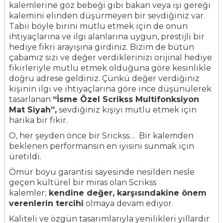
kalemlerine göz bebeği gibi bakan veya işi gereği
kalemini elinden düşürmeyen bir sevdiğiniz var.
Tabii böyle birini mutlu etmek için de onun
ihtiyaçlarına ve ilgi alanlarına uygun, prestijli bir
hediye fikri arayışına girdiniz. Bizim de bütün
çabamız sizi ve değer verdiklerinizi orijinal hediye
fikirleriyle mutlu etmek olduğuna göre kesinlikle
doğru adrese geldiniz. Çünkü değer verdiğiniz
kişinin ilgi ve ihtiyaçlarına göre ince düşünülerek
tasarlanan
“İsme Özel Scrikss Multifonksiyon
Mat Siyah”
,
sevdiğiniz kişiyi mutlu etmek için
harika bir fikir.
O, her şeyden önce bir Srickss… Bir kalemden
beklenen performansın en iyisini sunmak için
üretildi.
Ömür boyu garantisi sayesinde nesilden nesle
geçen kültürel bir miras olan Scrikss
kalemler;
kendine değer, karşısındakine önem
verenlerin tercihi
olmaya devam ediyor.
Kaliteli ve özgün tasarımlarıyla yenilikleri yıllardır