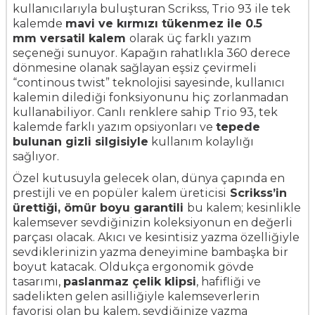
kullanıcılarıyla buluşturan Scrikss, Trio 93 ile tek
kalemde
mavi ve kırmızı tükenmez ile 0.5
mm versatil kalem
olarak üç farklı yazım
seçeneği sunuyor. Kapağın rahatlıkla 360 derece
dönmesine olanak sağlayan eşsiz çevirmeli
“continous twist” teknolojisi sayesinde, kullanıcı
kalemin dilediği fonksiyonunu hiç zorlanmadan
kullanabiliyor. Canlı renklere sahip Trio 93, tek
kalemde farklı yazım opsiyonları ve
tepede
bulunan gizli silgisiyle
kullanım kolaylığı
sağlıyor.
Özel kutusuyla gelecek olan, dünya çapında en
prestijli ve en popüler kalem üreticisi
Scrikss’in
ürettiği, ömür boyu garantili
bu kalem; kesinlikle
kalemsever sevdiğinizin koleksiyonun en değerli
parçası olacak. Akıcı ve kesintisiz yazma özelliğiyle
sevdiklerinizin yazma deneyimine bambaşka bir
boyut katacak. Oldukça ergonomik gövde
tasarımı,
paslanmaz çelik klipsi
, hafifliği ve
sadelikten gelen asilliğiyle kalemseverlerin
favorisi olan bu kalem, sevdiğinize yazma