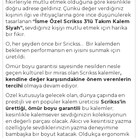
fikirleriyle mutlu etmek olduğuna göre kesinlikle
doğru adrese geldiniz. Çünkü değer verdiğiniz
kişinin ilgi ve ihtiyaçlarına göre ince düşünülerek
tasarlanan
“
İsme Özel Scrikss 3'lü Takım Kalem
Siyah
”
,
sevdiğiniz kişiyi mutlu etmek için harika
bir fikir.
O, her şeyden önce bir Srickss… Bir kalemden
beklenen performansın en iyisini sunmak için
üretildi.
Ömür boyu garantisi sayesinde nesilden nesle
geçen kültürel bir miras olan Scrikss kalemler
,
kendine değer karşısındakine önem verenlerin
tercihi
olmaya devam ediyor.
Özel kutusuyla gelecek olan, dünya çapında en
prestijli ve en popüler kalem üreticisi
Scrikss’in
ürettiği, ömür boyu garantili
bu kalemler;
kesinlikle kalemsever sevdiğinizin koleksiyonun
en değerli parçası olacak. Akıcı ve kesintisiz yazma
özelliğiyle sevdiklerinizin yazma deneyimine
bambaşka bir boyut katacak. Oldukça ergonomik