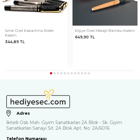
İsme Özel Kabartma Roller
Kişiye Özel Mesajlı Bambu Kalem
Kalem
649,90
TL
344,89
TL
Adres
İkitelli Osb Mah. Giyim Sanatkarları 2A Blok - Sk. Giyim
Sanatkarları Sanayi Sit. 2A Blok Apt. No: 2A/6016
Telefon Numarası