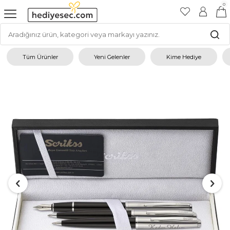
0
Tüm Ürünler
Yeni Gelenler
Kime Hediye