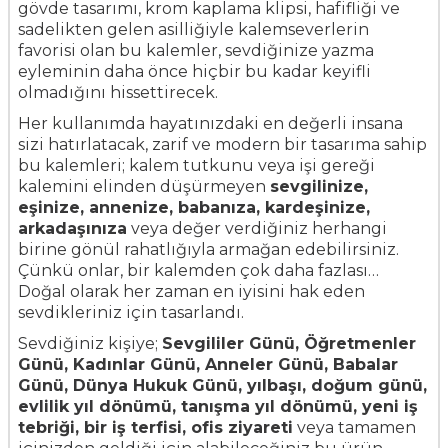
gövde tasarımı, krom kaplama klipsi, hafifliği ve
sadelikten gelen asilliğiyle kalemseverlerin
favorisi olan bu kalemler, sevdiğinize yazma
eyleminin daha önce hiçbir bu kadar keyifli
olmadığını hissettirecek.
Her kullanımda hayatınızdaki en değerli insana
sizi hatırlatacak, zarif ve modern bir tasarıma sahip
bu kalemleri; kalem tutkunu veya işi gereği
kalemini elinden düşürmeyen
sevgilinize,
eşinize, annenize, babanıza, kardeşinize,
arkadaşınıza
veya değer verdiğiniz herhangi
birine gönül rahatlığıyla armağan edebilirsiniz.
Çünkü onlar, bir kalemden çok daha fazlası…
Doğal olarak her zaman en iyisini hak eden
sevdikleriniz için tasarlandı.
Sevdiğiniz kişiye;
Sevgililer Günü, Öğretmenler
Günü, Kadınlar Günü, Anneler Günü, Babalar
Günü, Dünya Hukuk Günü, yılbaşı, doğum günü,
evlilik yıl dönümü, tanışma yıl dönümü, yeni iş
tebriği, bir iş terfisi, ofis ziyareti
veya tamamen