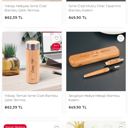
Yılbaşı Hediyesi İsme Özel
İsme Özel Mutlu Yıllar Tasarımlı
Bambu Çelik Termos
Bambu Kalem
862,39
TL
649,90
TL
Yeni
Ürün
Yılbaşı Temalı İsme Özel Bambu
Sevgiliye Hediye Mesajlı Bambu
Çelik Termos
Kalem
862,39
TL
649,90
TL
Kargo Bedava