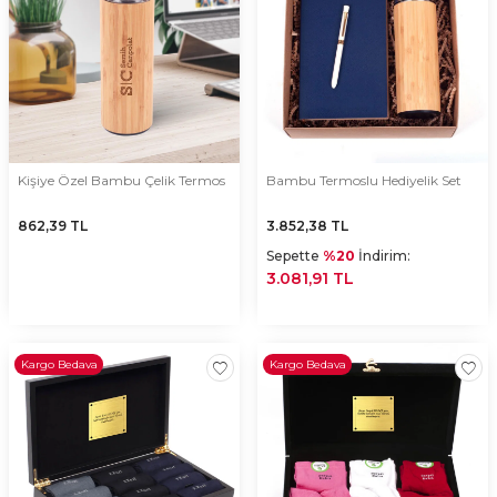
Kişiye Özel Bambu Çelik Termos
Bambu Termoslu Hediyelik Set
862,39
TL
3.852,38
TL
Sepette
%20
İndirim:
3.081,91 TL
Kargo Bedava
Kargo Bedava