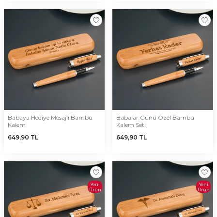
Babaya Hediye Mesajlı Bambu
Babalar Günü Özel Bambu
Kalem
Kalem Seti
649,90
TL
649,90
TL
Yeni
Yeni
Ürün
Ürün