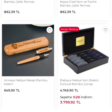
Bambu Çelik Termos
Kişiye Özel İsim ve Tarihli
Bambu Çelik Termos
862,39
TL
862,39
TL
Kargo Bedava
Anneye Hediye Mesajlı Bambu
Babaya Hediye İsim Baskılı
Kalem
Excluve Bambu Çorap
649,90
TL
4.749,90
TL
Sepette
%20
İndirim:
3.799,92 TL