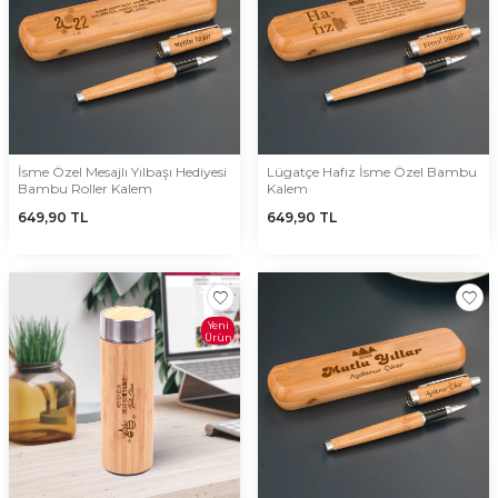
İsme Özel Mesajlı Yılbaşı Hediyesi
Lügatçe Hafız İsme Özel Bambu
Bambu Roller Kalem
Kalem
649,90
TL
649,90
TL
Yeni
Ürün