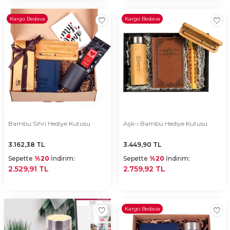
Kargo Bedava
Kargo Bedava
Bambu Sihri Hediye Kutusu
Aşk-ı Bambu Hediye Kutusu
3.162,38
TL
3.449,90
TL
Sepette
%20
İndirim:
Sepette
%20
İndirim:
2.529,91 TL
2.759,92 TL
Kargo Bedava