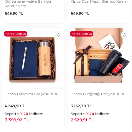
Öğretmene Hediye Bambu
Kişiye Özel Mesajlı Bambu Kalem
Roller Kalem
649,90
TL
649,90
TL
Kargo Bedava
Kargo Bedava
Bambu Mevsimi Hediye Kutusu
Bambu Doğallığı Hediye Kutusu
4.249,90
TL
3.162,38
TL
Sepette
%20
İndirim:
Sepette
%20
İndirim:
3.399,92 TL
2.529,91 TL