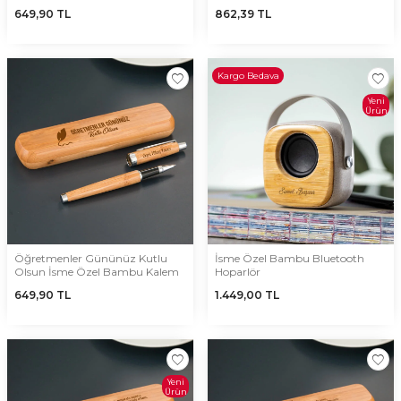
649,90
TL
862,39
TL
Kargo Bedava
Yeni
Ürün
Öğretmenler Gününüz Kutlu
İsme Özel Bambu Bluetooth
Olsun İsme Özel Bambu Kalem
Hoparlör
649,90
TL
1.449,00
TL
Yeni
Ürün