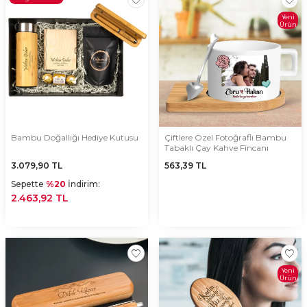
Yeni
Ürün
Bambu Doğallığı Hediye Kutusu
Çiftlere Özel Fotoğraflı Bambu
Tabaklı Çay Kahve Fincanı
3.079,90
TL
563,39
TL
Sepette
%20
İndirim:
2.463,92 TL
Yeni
Ürün